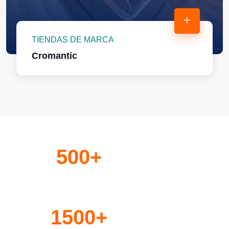
TIENDAS DE MARCA
Cromantic
500
+
Clientes
500
+
atendidos
1500
+
Montajes e
1500
+
instalaciones