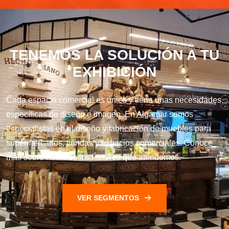
TENEMOS LA SOLUCIÓN A TU
EXHIBICIÓN
Cada espacio comercial es único y tiene unas necesidades
específicas de diseño e imagen. En Algamar somos
especialistas en el diseño y fabricación de muebles para
supermercados, tiendas y espacios comerciales. Conoce
más sobre nuestros los lectores que atendemos.
VER SEGMENTOS